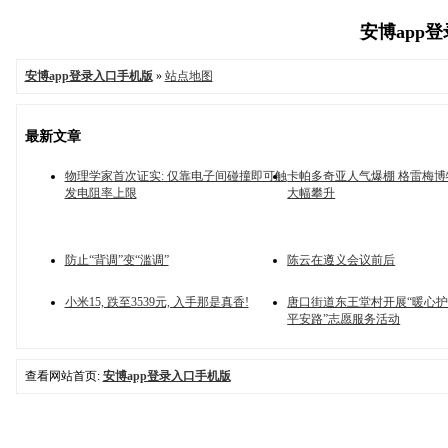
安博app登
安博app登录入口手机版
»
站点地图
最新文章
物理学家首次证实: 仅靠电子间碰撞即可触
卡帕多奇亚人气爆棚 格雷梅
发电阻率上限
大幅攀升
防止“背调”变“滥调”
陈云在遵义会议前后
小米15, 跌至3539元, 入手那是真香!
唐口街道东王堂村开展“暖心护
平安路”志愿服务活动
查看网站首页:
安博app登录入口手机版